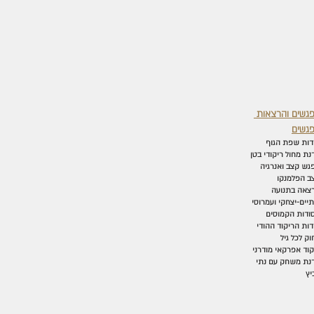
גשים והרצאות
גשים
דות שפת הגוף
נת מחול ריקודי בטן
גש קצב ואנרגיה
ב הפלמנקו
צאה בתנועה
יים-יצחקי ועמרוסי
ודות הקמוסים
דות הריקוד ההודי
וק לכל גיל
קוד אפרקאי מודרני
נת משחק עם נתי
יץ