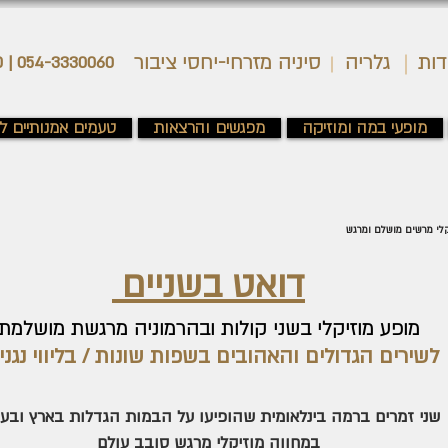
דות
גלריה
סיניה מזרחי-יחסי ציבור
054-3330060 | 03-5376850
מופעי במה ומוזיקה
מפגשים והרצאות
טעמים אמנותיים לג
קלי מרשים מושלם ומרגש
דואט בשניים
מופע מוזיקלי בשני קולות ובהרמוניה מרגשת מושלמת
לשירים הגדולים והאהובים בשפות שונות / בליווי נגנ
שני זמרים ברמה בינלאומית שהופיעו על הבמות הגדלות בארץ ובעו
במחווה מוזיקלי מרגש סובב עולם