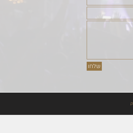
שלחו
ק