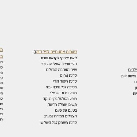
מפ
טעמים אמנותיים לגיל הזה
ב
מפ
ליאת יצחקי לקראת שבת
סו
העיתונאית אמילי עמרוסי
סד
לדים
שירי האהבה הגדולים
מפ
סדנת צחוק
פינות אומן
קצ
סדנת ריקוד הודי
ם
הר
מסיבה לכל סיבה -גנגי
ן
שת
מופע בידור ישראלי
ות
הס
מופע מסלסל ג'קי מייקה
סו
צח
תשימי שמלה חדשה
רי
בטעם של פעם
סד
הצלילים ממזרח למערב
רב
י
סדנת משחק לגיל השליש