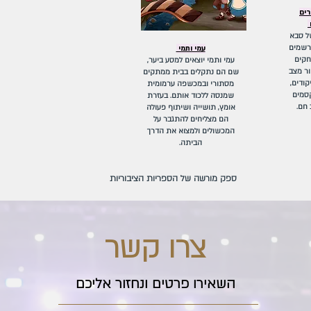
רים
ל סבא
רשמים
עמי ותמי
חקים
עמי ותמי יוצאים למסע ביער,
ר מצב
שם הם נתקלים בבית ממתקים
קודים,
מסתורי ובמכשפה ערמומית
קסמים
שמנסה ללכוד אותם. בעזרת
 חם.
אומץ, תושייה ושיתוף פעולה
הם מצליחים להתגבר על
המכשולים ולמצוא את הדרך
הביתה.
ספק‭ ‬מורשה‭ ‬של‭ ‬הספריות‭ ‬הציבוריות
צרו קשר
השאירו פרטים ונחזור אליכם