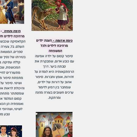
היפה והחיה
-
מרהיבה לילדים ו
כיפה אדומה -
הצגת ילדים
הקלאסיקה שכבשה 
מרהיבה לילדים ולכל
העולם. בל, צעירה
המשפחה
ספרים, המוצאת 
סיפור קסום על ילדה אמיצה
בטירתו של נסיך ש
עם כובע אדום, שמבקרת את
קללה עתיקה. ב
סבתה ביער. דרך
המכושפת, שבה
הרפתקאותיה היא לומדת על
מתעוררים לחיי
זהירות, אומץ וחברות. סיפור
מתפתח סיפור מר
אהוב על דורות של ילדים,
ושינוי. סיפור ע
שמחבר בין דמיון ללימוד
והיכולת לראות את
ערכים חשובים בצורה מהנה
שמסתתר מתחת ל
ומרתקת.
קסום המלמד או
ואמפתיה הן הכוח
לשינוי, ושהיופי
נובע מה