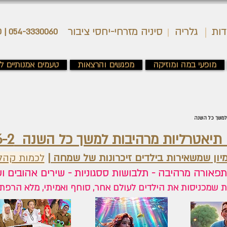
דות
גלריה
סיניה מזרחי-יחסי ציבור
054-3330060 | 03-5376850
מופעי במה ומוזיקה
מפגשים והרצאות
טעמים אמנותיים לג
 למשך כל השנה
יאטרליות מרהיבות למשך כל השנה 6-2 שחקנים
יון
שמשאירות בילדים זיכרונות של שמחה |
לכמות קהל של כ- 
 שמכניסות את הילדים לעולם אחר, סוחף ואמיתי, מלא הרפתק
​