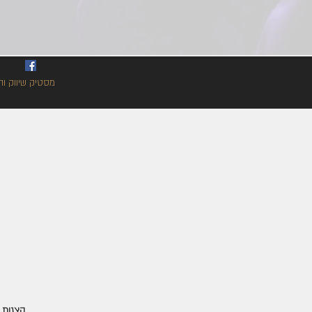
מסטיק שיווק וה
הצגות י