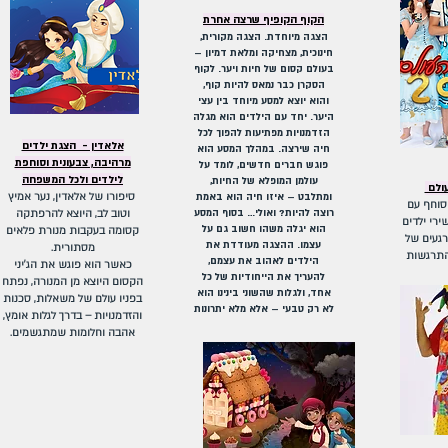
הקוף הקופיף שרצה אחרת
הצגה מיוחדת. הצגה מקורית,
חינוכית, מצחיקה ומלאת דמיון –
בעולם קסום של חיות ויער. לקוף
הסקרן כבר נמאס להיות קוף,
והוא יוצא למסע מיוחד בין עצי
היער. יחד עם הילדים הוא מגלה
הזדמנויות מפתיעות להפוך לכל
אלאדין - הצגת ילדים
חיה שירצה. במהלך המסע הוא
מרהיבה, צבעונית וסוחפת
פוגש חברים חדשים, לומד על
לילדים ולכל המשפחה
עולמן המופלא של החיות,
עולם
ומתלבט – איזו חיה הוא באמת
סיפורו של אלאדין, נער אמיץ
סוחף עם
רוצה להיות? ואולי… בסוף המסע
וטוב לב, היוצא להרפתקה
ירי ילדים
הוא יגלה משהו חשוב גם על
קסומה בעקבות מנורת פלאים
רגעים של
עצמו. ההצגה מעודדת את
מסתורית.
התרגשות
הילדים לאהוב את עצמם,
כאשר הוא פוגש את הג’יני
להעריך את הייחודיות של כל
הקסום היוצא מן המנורה, נפתח
אחד, ולגלות שהשוני בינינו הוא
בפניו עולם של משאלות, סכנות
לא רק טבעי – אלא מלא יתרונות
והזדמנויות – בדרך לגלות אומץ,
אהבה וחלומות שמתגשמים.