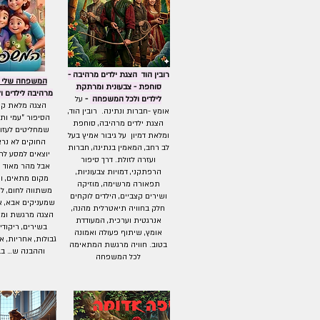
רובין הוד הצגת ילדים מרהיבה -
המשפחה שלי -
סוחפת - צבעונית ומרתקת
מרהיבה לילדים 
לילדים ולכל המשפחה
-
על
​הצגה מלאת ק
אומץ -חברות ונתינה. רובין הוד,
הסיפור "עמי ותמ
הצגת ילדים מרהיבה, סוחפת
שמחליטים לעזוב
ומלאת דמיון על גיבור אמיץ בעל
החוקים לא נרא
לב רחב, המאמין בנתינה, חברות
יוצאים למסע לח
ועזרה לזולת. דרך סיפור
אבל מהר מאוד מ
הרפתקני, דמויות צבעוניות,
מקום מתאים, ו
תפאורה מרשימה, מוזיקה
משתווה לחום, לא
ושירים קצביים, הילדים לוקחים
שמעניקים אבא, 
חלק בחוויה תיאטרלית מהנה,
הצגה מרגשת ומ
אנרגטית וערכית, המעודדת
בשירים, ריקודים
אומץ, שיתוף פעולה ואמונה
גבולות, אחריות,
בטוב. חוויה מרגשת המתאימה
וההבנה ש… בבי
לכל המשפחה