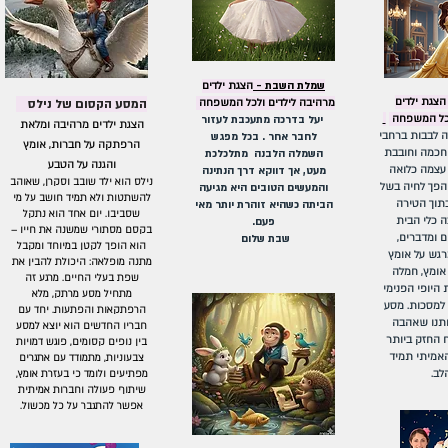
שמלת השבת -
הצגת ילדים
הצגת ילדים
מרהיבה לילדים ולכל המשפחה
המסע הקסום של נילס
לכל המשפחה
יעל בדרכה מתעכבת לעזור
הצגת ילדים מרהיבה ומלאת
לבבות ברחבי
לחבר אחר . בכל מפגש
הרפתקה על חברות, אומץ
 חכמה וחובבת
השמלה הלבנה מתלכלכת
והגנה על הטבע
עצמה כלואה
מעט, אך דווקא דרך הנתינה
נילס הוא ילד שובב וסקרן, שאוהב
הפך לחיה בשל
והמעשים הטובים היא מגיעה
להשתטות ולא תמיד חושב על מי
תוך הטירה
הביתה כשהיא זוהרת יותר מאי
שסביבו. יום אחד הוא נתקל
 כלי הבית
פעם.
בקסם מסתורי שמשנה את חייו –
ם ומדברים,
שבת שלום
הוא הופך לקטן במיוחד ומקבל
גש על אומץ
מתנה מופלאה: היכולת להבין את
ל אומץ, חמלה
שפת בעלי החיים. מרגע זה
 היופי הפנימי
מתחיל מסע מרתק, מלא
מסכות. מסע
הרפתקאות והפתעות. יחד עם
תנו שאהבה
חבריו החדשים הוא יוצא למסע
 החזק ביותר
בין נופים קסומים, פוגש דמויות
 האמיתי תמיד
צבעוניות, מתמודד עם אתגרים
לב.
מפתיעים ולומד כי בעזרת אומץ,
שיתוף פעולה וחברות אמיתית
אפשר להתגבר על כל מכשול.