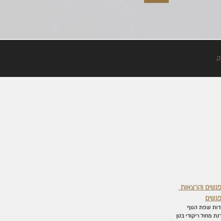
ק
גשים והרצאות
גשים
דות שפת הגוף
נת מחול ריקודי בטן