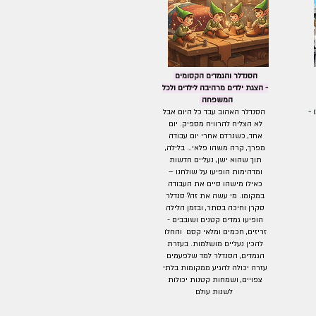
הסנדלר והגמדים הקסומים
-
הצגת ילדים מרהיבה לילדים ולכל
המשפחה
 -
הסנדלר האהוב עבד כל היום אבל
לא הצליח להרוויח מספיק. יום
אחד, כשנרדם אחרי יום עבודה
מפרך, קרה משהו פלאי… בלילה,
תוך שהוא ישן, נעליים חדשות
ומדהימות הופיעו על שולחנו –
כאילו מישהו סיים את העבודה
במקומו. מי עשה את זה? סנדלר
סקרן וחיכה בסתר, ובזמן הלילה
הופיעו גמדים קטנים ושובבים -
זריזים, חכמים ומלאי קסם והחלו
להכין נעליים מושלמות. בעזרת
הגמדים, הסנדלר למד שלפעמים
עזרה יכולה להגיע ממקומות בלתי
צפויים, ושמחות קטנות יכולות
לשנות עולם