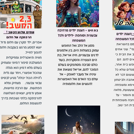
בת הים -
הצגת ילדים מרהיבה
שתיים שלוש הקשב !
הצגת ילדים
צבעונית וסוחפת -לילדים ולכל
הרפתקה של חלום
ולכל המשפחה
המשפחה
אפרים, ילד סקרן עם חלום גדול
סם בהשראת
מסע אל הלב ואל החופש
יוצא למסע מרגש בעקבות חלומו
י": שני אחים
עמוק במצולות הים, בין אלמוגים
להפוך לחייל.
 את הבית כי
לדגים צבעוניים, חיה אריאל, בת
חוויה תיאטרלית ומוזיקלית
ים להם. הם
הים הצעירה והסקרנית. בעוד
המשלבת סיפור דמיוני ומצחיק
פש בית אחר,
כולם סביבה מסתפקים בעולם
בעולם מלא דמיון הוא מגלה
גלים שלא כל
המוכר להם, אריאל נושאת את
שהכול אפשרי, ויחד עם גלית
עיניה אל מעבר לאופק – אל
ששום דבר לא
ו"הילה הכול יכולה" מגיע לבסיס
עולם בני האדם ואל האפשרות
הבה ולביטחון
צבאי צבעוני, מצחיק ומלא
.
להגשים את חלומותיה
אימא ומשפחה.
הפתעות. עם הרבה נחישות,
שעשעת, מלאה
אומץ ודמיון, יוצאים השלושה
 והומור - על
להרפתקה בלתי נשכחת בדרך
 אהבה משפחתית
להגשמת החלום.
ת הכי טוב.