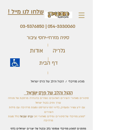
שלחו לנו מייל !
03-5376850
|
054-3330060
סיניה מזרחי-יחסי ציבור
גלריה
אודות
דף הבית
מופע מוזיקלי / הקול והלב של פרס ישראל
הקול והלב של פְּרָס יִשְׂרָאֵל
סיפורים מאחורי השירים האהובים נשזרים בהנחיה מרתקת של מנחה
עורך ותיק בקול ישראל
עם ידע עשיר ומעמיק, בליווי זמר-גיטריסט ומצגת מרהיבה עם מילות
השירים
*מופע מוזיקלי של סיפורים ומילים מאחורי זוכי
פְּרָס יִשְׂרָאֵל
כולל מצגת
מרהיבה
מוזמנים למופע מוזיקלי שמזמר בלב ובקול של יוצרים ישראלים בלתי