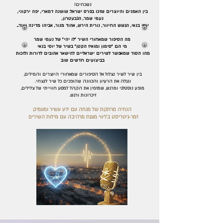
נשכחים!
בין האמנים והיוצרים שזכו בפרס ישראל: שושנה דמארי, יפה ירקוני,
נעמי שמר, הגבעטרון,
יוסי בנאי, הגשש החיוור, נורית הירש, אהוד מנור, אביהו מדינה ועוד...
מה הסיפור שמאחורי השיר "לו יהי" של נעמי שמר
מי הם "סימון ומואיז הקטן" בשיר של יוסי בנאי
מהו הסוד שמאפשר לשירים ישראליים להישאר אהובים לדורות ולזכות
בביצועים חדשים שוב
בין שיר לשיר נצלול אל הסיפורים שמאחורי היוצרים והמילים,
ונגלה את הרעיון והכוונה שהופכים כל שיר לנצחי.
מופע נוסטלגי ומרגש, שמזמין את הקהל למסע חווייתי של צלילים,
זיכרונות ורגש.
הנחיה מרתקת של מנחה עם ידע עשיר ומעמיק
זמר-גיטריסט בליווי מצגת מרהיבה עם מילות השירים