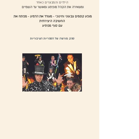
הילדים והמבוגרים כאחד
ומשאירה את הקהל מופתע ומאושר עד השמיים
מופע קסמים צבעוני וחינוכי - מעודד את הדמיון - מפתח את
החשיבה היצירתית
ספק‭ ‬מורשה‭ ‬של‭ ‬הספריות‭ ‬הציבוריות