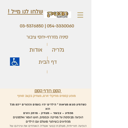
שלחו לנו מייל !
03-5376850
|
054-3330060
סיניה מזרחי-יחסי ציבור
גלריה
אודות
דף הבית
קסם רודף קסם
מופע קסמים מוזיקלי זורם, מצחיק בקצב סוחף
כשדמיון פוגש מציאות * הילדים יהיו בעננים וההורים ייהנו מכל
רגע
מפתיע – צבעוני – מצחיק - מרתק וזורם
הופעה מבוססת על מוזיקה וקסמים, חוש הומור ואלמנטים
מפתיעים בשיתוף מושלם עם הילדים
הופעה חווייתית, משלבת קטעי אשליה האוחזים את עיניהם של